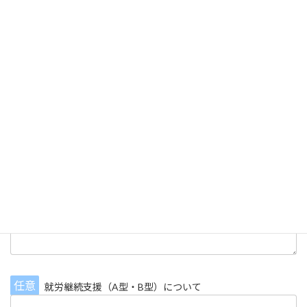
任意
児童発達支援・放課後等デイサービスについて
任意
就労継続支援（A型・B型）について